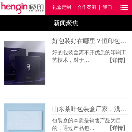
礼盒定制
合作案例
我们
新闻聚焦
好包装好在哪里？恒印包装为您答疑解惑
好的包装盒离不开优质的印刷工
艺技术，对于…
【详情】
山东茶叶包装盒厂家，浅谈包装盒里的传播学
包装盒的本质是销售产品为目
的，通过产品包…
【详情】