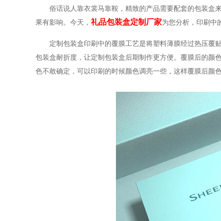
俗话说人靠衣裳马靠鞍，精致的产品需要配套的包装盒
礼品包装盒定制厂家
果有影响。今天，
为您分析，印刷中
定制包装盒印刷中的覆膜工艺是将塑料薄膜经过热压覆贴
包装盒耐折度，让定制包装盒后期制作更方便。覆膜后的颜
色不敢确定，可以印刷的时候颜色调亮一些，这样覆膜后颜