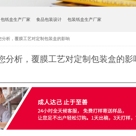
包纸盒生产厂家
食品包装设计
包装纸盒生产厂家
您分析，覆膜工艺对定制包装盒的影响
您分析，覆膜工艺对定制包装盒的影