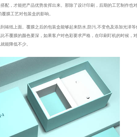
来搭配，才能把产品优势发挥出来。那除了设计印刷，后期的工艺制作也
的覆膜工艺对包装盒的影响。
到裱纸上面。覆膜之后的包装盒能够起来防水,防污,不变色及添加光泽等
色比不覆膜的颜色要深，如果客户对色彩要求严格，在印刷盯机的时候，
色就能降低不少。