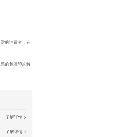
欣赏的消费者，在
完整的包装印刷解
了解详情 >
了解详情 >