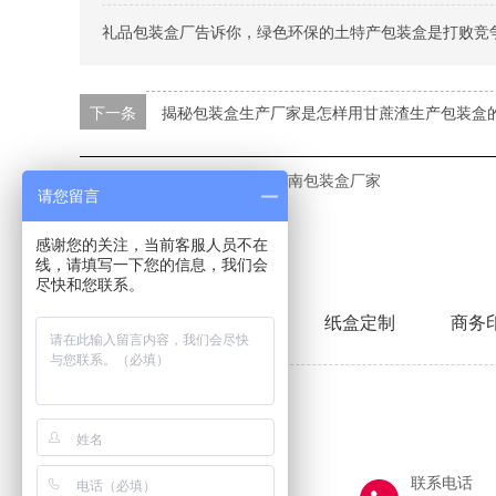
礼品包装盒厂告诉你，绿色环保的土特产包装盒是打败竞
下一条
揭秘包装盒生产厂家是怎样用甘蔗渣生产包装盒
本文标签：
土特产包装盒
济南包装盒厂家
请您留言
感谢您的关注，当前客服人员不在
线，请填写一下您的信息，我们会
尽快和您联系。
首页
礼盒定制
纸盒定制
商务
地址
联系电话